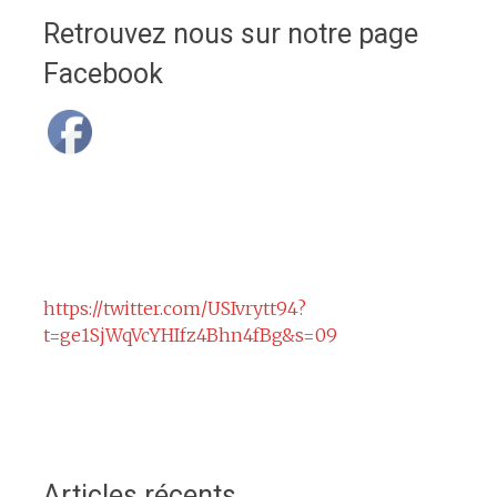
Retrouvez nous sur notre page
Facebook
https://twitter.com/USIvrytt94?
t=ge1SjWqVcYHIfz4Bhn4fBg&s=09
Articles récents