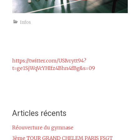
Infos
https://twitter.com/USIvrytt94?
t=ge1SjWqVcYHIfz4Bhn4fBg&s=09
Articles récents
Réouverture du gymnase
3ème TOUR GRAND CHELEM PARIS FSGT