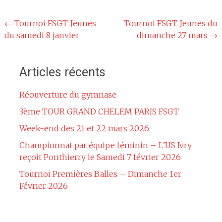
Navigation
←
Tournoi FSGT Jeunes
Tournoi FSGT Jeunes du
du samedi 8 janvier
dimanche 27 mars
→
de
l'article
Articles récents
Réouverture du gymnase
3ème TOUR GRAND CHELEM PARIS FSGT
Week-end des 21 et 22 mars 2026
Championnat par équipe féminin – L’US Ivry
reçoit Ponthierry le Samedi 7 février 2026
Tournoi Premières Balles – Dimanche 1er
Février 2026