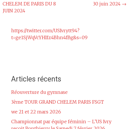
CHELEM DE PARIS DU 8
30 juin 2024
→
de
JUIN 2024
l'article
https://twitter.com/USIvrytt94?
t=ge1SjWqVcYHIfz4Bhn4fBg&s=09
Articles récents
Réouverture du gymnase
3ème TOUR GRAND CHELEM PARIS FSGT
we 21 et 22 mars 2026
Championnat par équipe féminin – L’US Ivry
reçoit Ponthierry le Samedi 7 février 2026