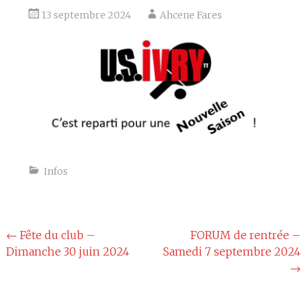
13 septembre 2024
Ahcene Fares
Infos
Navigation
←
Fête du club –
FORUM de rentrée –
Dimanche 30 juin 2024
Samedi 7 septembre 2024
de
→
l'article