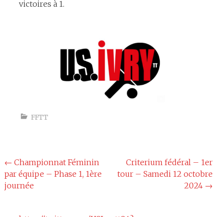
victoires à 1.
Espace
FFTT
Navigation
←
Championnat Féminin
Criterium fédéral – 1er
par équipe – Phase 1, 1ère
tour – Samedi 12 octobre
de
journée
2024
→
l'article