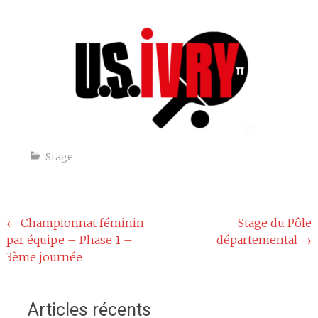
espace
Stage
Navigation
←
Championnat féminin
Stage du Pôle
par équipe – Phase 1 –
départemental
→
de
3ème journée
l'article
Articles récents