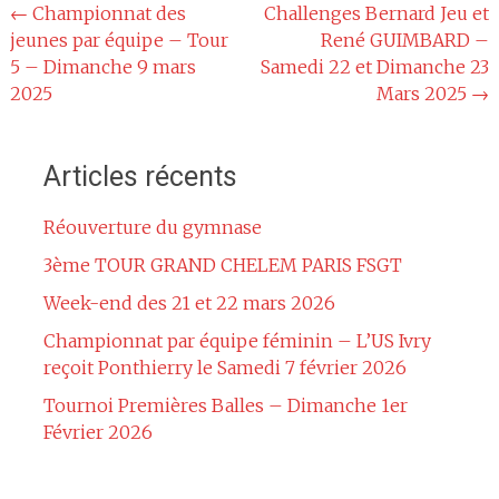
Navigation
←
Championnat des
Challenges Bernard Jeu et
jeunes par équipe – Tour
René GUIMBARD –
de
5 – Dimanche 9 mars
Samedi 22 et Dimanche 23
l'article
2025
Mars 2025
→
Articles récents
Réouverture du gymnase
3ème TOUR GRAND CHELEM PARIS FSGT
Week-end des 21 et 22 mars 2026
Championnat par équipe féminin – L’US Ivry
reçoit Ponthierry le Samedi 7 février 2026
Tournoi Premières Balles – Dimanche 1er
Février 2026