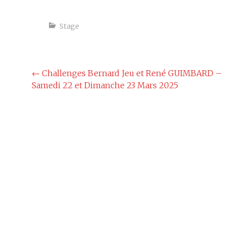
Stage
Navigation
←
Challenges Bernard Jeu et René GUIMBARD –
Samedi 22 et Dimanche 23 Mars 2025
de
l'article