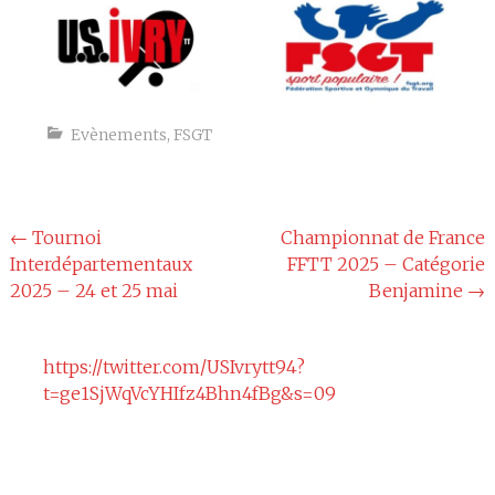
Evènements
,
FSGT
Navigation
←
Tournoi
Championnat de France
Interdépartementaux
FFTT 2025 – Catégorie
de
2025 – 24 et 25 mai
Benjamine
→
l'article
https://twitter.com/USIvrytt94?
t=ge1SjWqVcYHIfz4Bhn4fBg&s=09