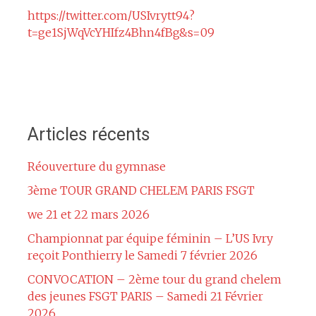
https://twitter.com/USIvrytt94?
t=ge1SjWqVcYHIfz4Bhn4fBg&s=09
Articles récents
Réouverture du gymnase
3ème TOUR GRAND CHELEM PARIS FSGT
we 21 et 22 mars 2026
Championnat par équipe féminin – L’US Ivry
reçoit Ponthierry le Samedi 7 février 2026
CONVOCATION – 2ème tour du grand chelem
des jeunes FSGT PARIS – Samedi 21 Février
2026