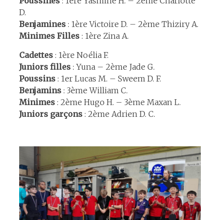
Poussines
: 1ère Yasmine H. – 2ème Charlotte
D.
Benjamines
: 1ère Victoire D. – 2ème Thiziry A.
Minimes
Filles
: 1ère Zina A.
Cadettes
: 1ère Noélia F.
Juniors
filles
: Yuna – 2ème Jade G.
Poussins
: 1er Lucas M. – Sweem D. F.
Benjamins
: 3ème William C.
Minimes
: 2ème Hugo H. – 3ème Maxan L.
Juniors
garçons
: 2ème Adrien D. C.
espace