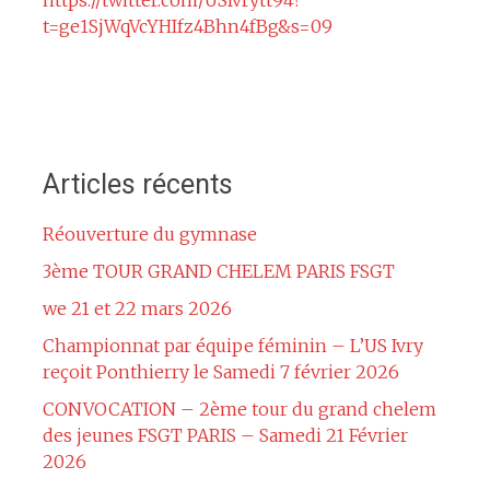
https://twitter.com/USIvrytt94?
t=ge1SjWqVcYHIfz4Bhn4fBg&s=09
Articles récents
Réouverture du gymnase
3ème TOUR GRAND CHELEM PARIS FSGT
we 21 et 22 mars 2026
Championnat par équipe féminin – L’US Ivry
reçoit Ponthierry le Samedi 7 février 2026
CONVOCATION – 2ème tour du grand chelem
des jeunes FSGT PARIS – Samedi 21 Février
2026