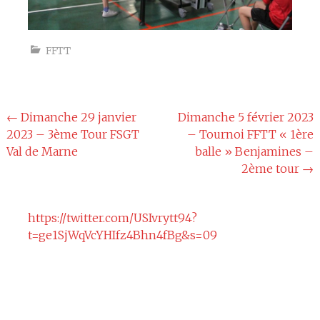
FFTT
Navigation
←
Dimanche 29 janvier
Dimanche 5 février 2023
2023 – 3ème Tour FSGT
– Tournoi FFTT « 1ère
de
Val de Marne
balle » Benjamines –
l'article
2ème tour
→
https://twitter.com/USIvrytt94?
t=ge1SjWqVcYHIfz4Bhn4fBg&s=09