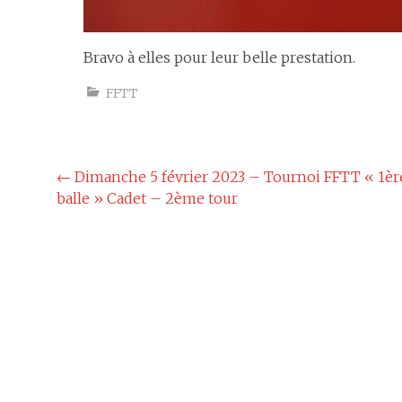
Bravo à elles pour leur belle prestation.
FFTT
Navigation
←
Dimanche 5 février 2023 – Tournoi FFTT « 1èr
balle » Cadet – 2ème tour
de
l'article